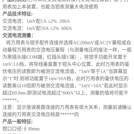
用表加上本装置，也能当钳表测量大电流使用
产品技术特征:
交流电流：1mV配1A ±2% 200A
交流电流：1mV配10A ±2% 600A
交流电流测量：
将万用表与钳手配件连接并选择AC200mV或AC2V量程或自
动量程万用表的交流电压量程（与测量电压的接法一样，一般
为黑插头接COM端，红插头插V端），将钳手功能开关置于
1mV/1A档，将导线垂直置于钳头中心位置，此时万用表的毫
伏电压的读数即为被测交流电流值，“1mV等于1A”当屏幕显
示“1”时 则将功能置于1mv/10A档，此时万用表的毫伏电压的
读数乘以10倍即为被测交流电流值，“1mV=10A”若此时显示
超过60.0mv,即测试电流超过“600A”以上，测量的值将可能不
******。
注意：显示值误差跟连接的万用表有很大关系，测量前请确认
连接的万用表交流电压档是******的
产品一般特征:
钳口口径:∮30mm